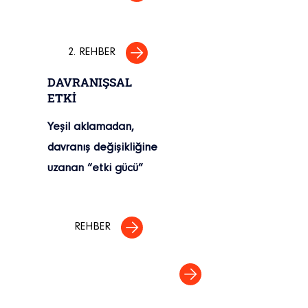
2. REHBER
DAVRANIŞSAL
ETKİ
Yeşil aklamadan,
davranış değişikliğine
uzanan “etki gücü”
REHBER
Eylemler Hakkında Daha Fazla Bilgi Edinin