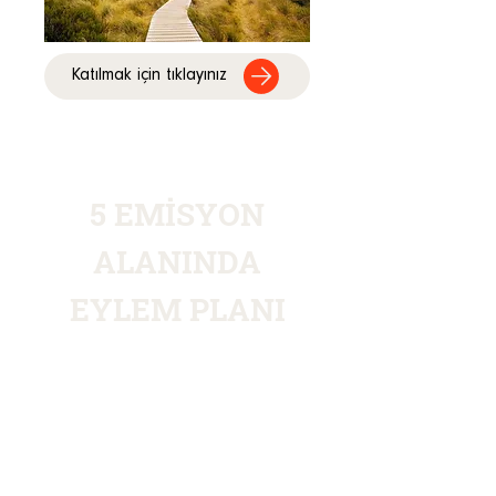
Katılmak için tıklayınız
5 EMİSYON
ALANINDA
EYLEM PLANI
Ad Net Zero'nun beş maddelik
Eylem Planı, sektörümüze net sıfıra
geçiş için bir rehber sunmaktadır.
Eylemler şunlardır: