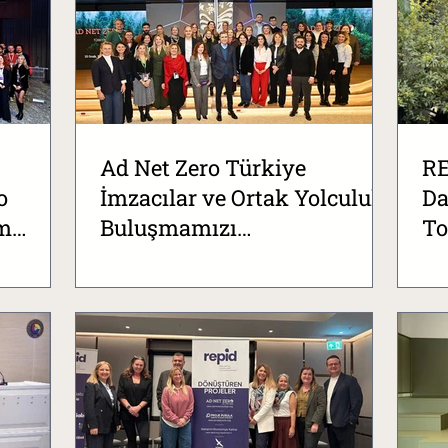
Ad Net Zero Türkiye
RE
o
İmzacılar ve Ortak Yolculuk
Da
um
Buluşmamızı
To
i
Gerçekleştirdik