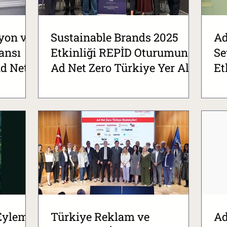
syon ve
Sustainable Brands 2025
Ad
ansı
Etkinliği REPİD Oturumunda
Se
d Net
Ad Net Zero Türkiye Yer Aldı
Et
Ge
 Eylem
Türkiye Reklam ve
Ad